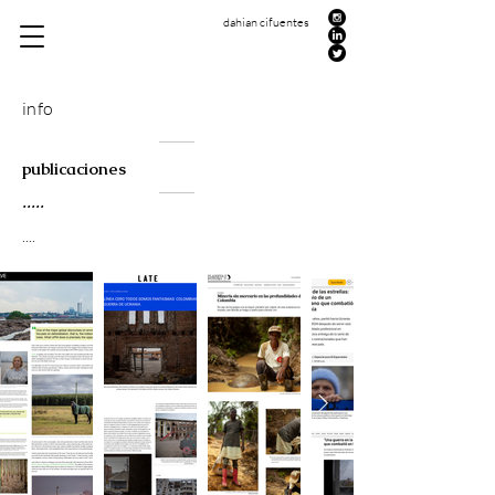
dahian cifuentes
info
publicaciones
.....
....